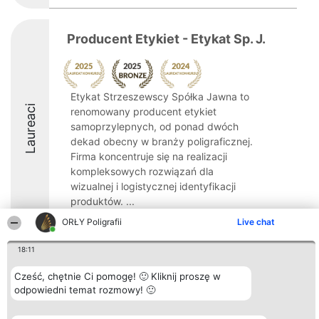
Producent Etykiet - Etykat Sp. J.
Etykat Strzeszewscy Spółka Jawna to
Laureaci
renomowany producent etykiet
samoprzylepnych, od ponad dwóch
dekad obecny w branży poligraficznej.
Firma koncentruje się na realizacji
kompleksowych rozwiązań dla
wizualnej i logistycznej identyfikacji
produktów. ...
ORŁY Poligrafii
Live chat
8.7
18:11
Cześć, chętnie Ci pomogę! 🙂 Kliknij proszę w
Organizator plebiscytu
Plebiscyt
Kontakt
Bright Side Solutions sp. z o.
odpowiedni temat rozmowy! 🙂
Laureaci
Kontakt
o. sp. k.
Lista
ul. Ruska 22
wszystkich