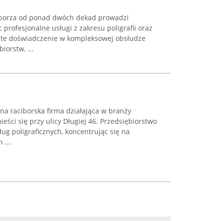
borza od ponad dwóch dekad prowadzi
 profesjonalne usługi z zakresu poligrafii oraz
gate doświadczenie w kompleksowej obsłudze
iorstw, ...
a raciborska firma działająca w branży
mieści się przy ulicy Długiej 46. Przedsiębiorstwo
ug poligraficznych, koncentrując się na
 ...