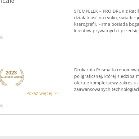
ficzne
STEMPELEK – PRO DRUK z Raci
działalność na rynku, świadcząc
kserografii. Firma posiada bo
klientów prywatnych i przedsięb
Drukarnia Prisma to renomowan
poligraficznej, której siedziba 
oferuje kompleksowy zakres usł
zaawansowanych technologiach
Pokaż więcej >>