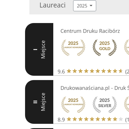
Laureaci
2025
Centrum Druku Racibórz
Miejsce
I
9.6
(
Drukowanaściana.pl - Druk 
Miejsce
II
8.9
(