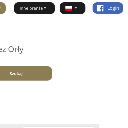
ę
Login
Inne branże
ez Orły
Szukaj