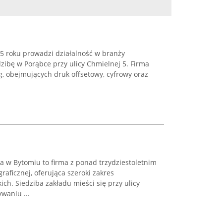
95 roku prowadzi działalność w branży
dzibę w Porąbce przy ulicy Chmielnej 5. Firma
ug, obejmujących druk offsetowy, cyfrowy oraz
a w Bytomiu to firma z ponad trzydziestoletnim
aficznej, oferująca szeroki zakres
ch. Siedziba zakładu mieści się przy ulicy
waniu ...