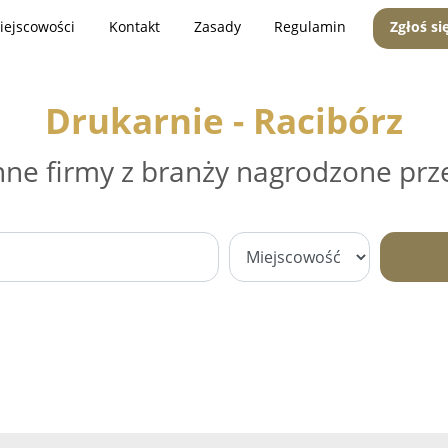
iejscowości
Kontakt
Zasady
Regulamin
Zgłoś si
Drukarnie - Racibórz
nne firmy z branży nagrodzone prz