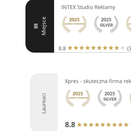
INTEX Studio Reklamy
Miejsce
III
8.8
(
Xpres - skuteczna firma r
Laureaci
8.8