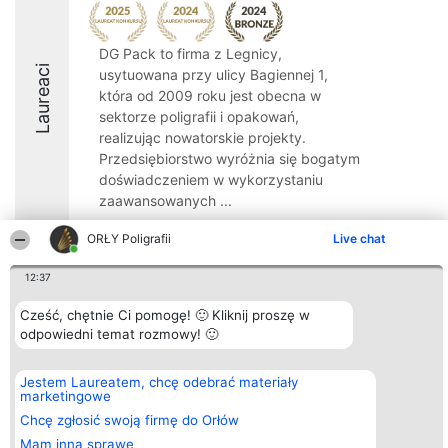
DG Pack to firma z Legnicy,
Laureaci
usytuowana przy ulicy Bagiennej 1,
która od 2009 roku jest obecna w
sektorze poligrafii i opakowań,
realizując nowatorskie projekty.
Przedsiębiorstwo wyróżnia się bogatym
doświadczeniem w wykorzystaniu
zaawansowanych ...
8.6
ORŁY Poligrafii
Live chat
12:37
Organizator plebiscytu
Plebiscyt
Kontakt
Cześć, chętnie Ci pomogę! 🙂 Kliknij proszę w
Bright Side Solutions sp. z o.
Laureaci
Kontakt
odpowiedni temat rozmowy! 🙂
o. sp. k.
Lista
ul. Ruska 22
wszystkich
Wrocław 50-079
Laureatów
Jestem Laureatem, chcę odebrać materiały
KRS 0000749100 | Regon
Zasady
marketingowe
381313360 | NIP 8943132676
Regulamin
+48 508 492 400
Polityka
Chcę zgłosić swoją firmę do Orłów
Prywatności
Mam inną sprawę