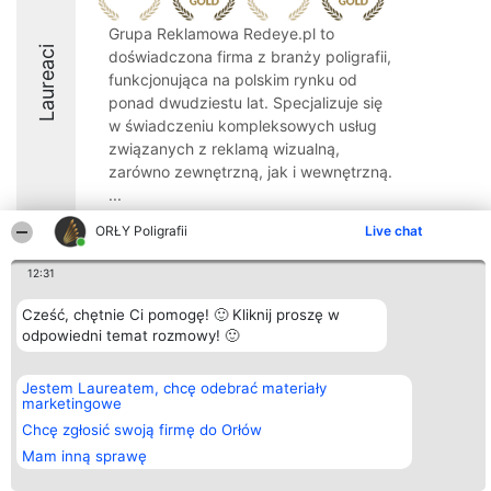
Grupa Reklamowa Redeye.pl to
Laureaci
doświadczona firma z branży poligrafii,
funkcjonująca na polskim rynku od
ponad dwudziestu lat. Specjalizuje się
w świadczeniu kompleksowych usług
związanych z reklamą wizualną,
zarówno zewnętrzną, jak i wewnętrzną.
...
9.5
ORŁY Poligrafii
Live chat
12:31
Organizator plebiscytu
Plebiscyt
Kontakt
Cześć, chętnie Ci pomogę! 🙂 Kliknij proszę w
Bright Side Solutions sp. z o.
Laureaci
Kontakt
odpowiedni temat rozmowy! 🙂
o. sp. k.
Lista
ul. Ruska 22
wszystkich
Wrocław 50-079
Laureatów
Jestem Laureatem, chcę odebrać materiały
KRS 0000749100 | Regon
Zasady
marketingowe
381313360 | NIP 8943132676
Regulamin
+48 508 492 400
Chcę zgłosić swoją firmę do Orłów
Polityka
Prywatności
Mam inną sprawę