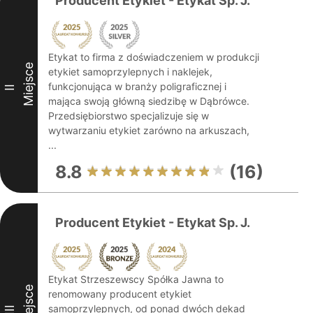
Producent Etykiet - Etykat Sp. J.
Etykat to firma z doświadczeniem w produkcji
Miejsce
etykiet samoprzylepnych i naklejek,
funkcjonująca w branży poligraficznej i
II
mająca swoją główną siedzibę w Dąbrówce.
Przedsiębiorstwo specjalizuje się w
wytwarzaniu etykiet zarówno na arkuszach,
...
8.8
(16)
Producent Etykiet - Etykat Sp. J.
Etykat Strzeszewscy Spółka Jawna to
Miejsce
renomowany producent etykiet
samoprzylepnych, od ponad dwóch dekad
III