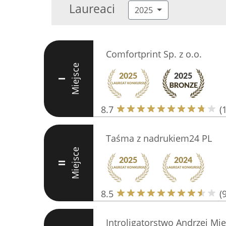
Laureaci
2025
Comfortprint Sp. z o.o.
Miejsce
I
8.7
(
Taśma z nadrukiem24 PL
Miejsce
II
8.5
(9
Introligatorstwo Andrzej Mie