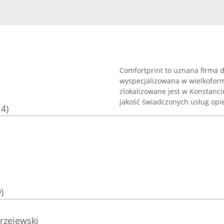
Comfortprint to uznana firma d
wyspecjalizowana w wielkofor
zlokalizowane jest w Konstanci
jakość świadczonych usług opier
14)
)
rzejewski