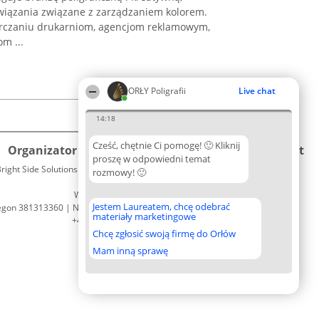
iązania związane z zarządzaniem kolorem.
arczaniu drukarniom, agencjom reklamowym,
om ...
ORŁY Poligrafii
Live chat
14:18
Cześć, chętnie Ci pomogę! 🙂 Kliknij
Organizator plebiscytu
Plebiscyt
Kontakt
proszę w odpowiedni temat
right Side Solutions sp. z o. o. sp. k.
Laureaci
rozmowy! 🙂
Kontakt
ul. Ruska 22
Lista
Wrocław 50-079
wszystkich
Jestem Laureatem, chcę odebrać
egon 381313360 | NIP 8943132676
Laureatów
materiały marketingowe
+48 508 492 400
Zasady
Chcę zgłosić swoją firmę do Orłów
Regulamin
Polityka
Mam inną sprawę
Prywatności