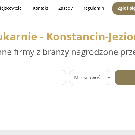
iejscowości
Kontakt
Zasady
Regulamin
Zgłoś si
karnie - Konstancin-Jezi
nne firmy z branży nagrodzone prz