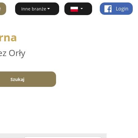
ę
Login
Inne branże
orna
ez Orły
Szukaj