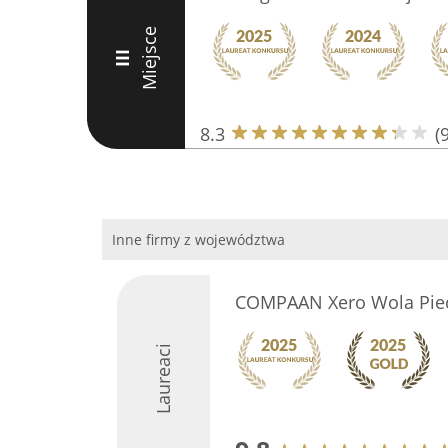
Miejsce
III
8.3
(9
Inne firmy z województwa
COMPAAN Xero Wola Piec
Laureaci