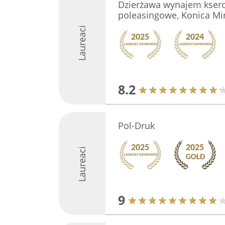
Dzierżawa wynajem ksero
poleasingowe, Konica Min
Laureaci
8.2
Pol-Druk
Laureaci
9