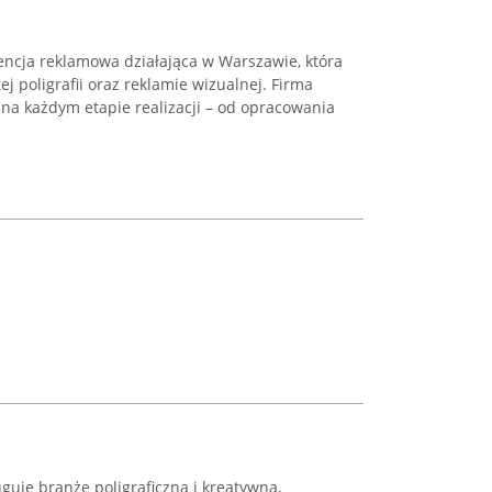
encja reklamowa działająca w Warszawie, która
ej poligrafii oraz reklamie wizualnej. Firma
na każdym etapie realizacji – od opracowania
guje branżę poligraficzną i kreatywną,