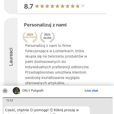
8.7
Personalizuj z nami
Personalizuj z nami to firma
Laureaci
funkcjonująca w Łomiankach, która
skupia się na tworzeniu produktów w
pełni dostosowanych do
indywidualnych preferencji odbiorców.
Przedsiębiorstwo umożliwia klientom
swobodę kształtowania wyglądu
oferowanych artykułów, ...
ORŁY Poligrafii
Live chat
8.8
12:53
Cześć, chętnie Ci pomogę! 🙂 Kliknij proszę w
Organizator plebiscytu
Plebiscyt
Kontakt