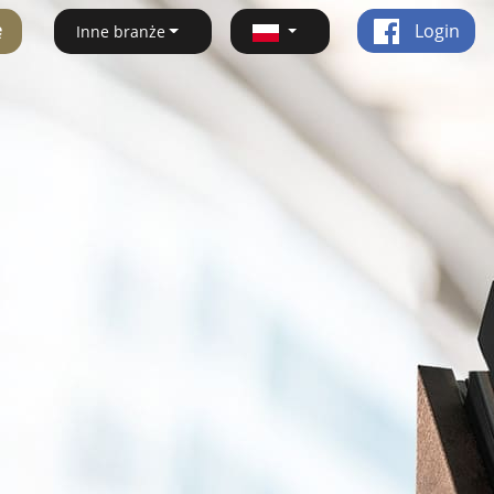
ę
Login
Inne branże