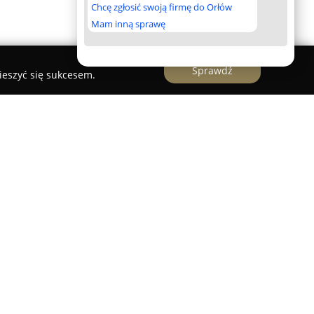
Chcę zgłosić swoją firmę do Orłów
Mam inną sprawę
Sprawdź
ieszyć się sukcesem.
ecjalizujące się w świadczeniu kompleksowych
rzestrzennym oraz projektowaniem 3D,
a innowacyjnych rozwiązaniach dla licznych
 siedzibę w Gronowie, wykorzystuje nowoczesne
ak druk proszkowy w technikach Selective Laser
nting (DMP) czy ColorJet Printing (CJP), co
nych i wymagających elementów o złożonych