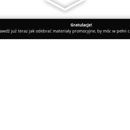
Gratulacje!
awdź już teraz jak odebrać materiały promocyjne, by móc w pełni c
ruk 3D Metodą Proszkową.
.
O firmie:
3D-TAL
to przedsiębiorstwo sp
usług związanych z drukiem p
koncentrując swoje działania n
sektorów. Firma, mająca swoją
Pokaż więcej >>
technologie addytywne, takie j
Sintering (SLS), Direct Metal Pri
umożliwia realizację precyzyj