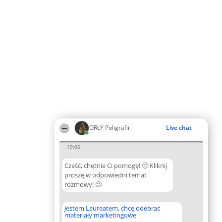
ORŁY Poligrafii
Live chat
19:05
Cześć, chętnie Ci pomogę! 🙂 Kliknij
proszę w odpowiedni temat
rozmowy! 🙂
Jestem Laureatem, chcę odebrać
materiały marketingowe