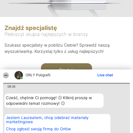
Znajdź specjalistę
Plebiscyt skupia najlepszych w branży
Szukasz specjalisty w pobliżu Ciebie? Sprawdź naszą
wyszukiwarkę. Korzystaj tylko z usług najlepszych!
Szukaj
ORŁY Poligrafii
Live chat
08:35
Cześć, chętnie Ci pomogę! 🙂 Kliknij proszę w
odpowiedni temat rozmowy! 🙂
Organizator plebiscytu
Plebiscyt
Kontakt
Jestem Laureatem, chcę odebrać materiały
Bright Side Solutions sp. z o.
Laureaci
Kontakt
marketingowe
o. sp. k.
Lista
ul. Ruska 22
wszystkich
Chcę zgłosić swoją firmę do Orłów
Wrocław 50-079
Laureatów