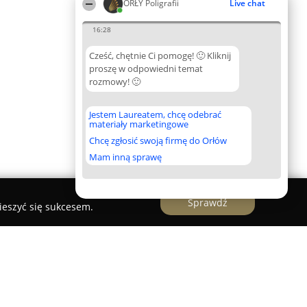
ORŁY Poligrafii
Live chat
16:28
Cześć, chętnie Ci pomogę! 🙂 Kliknij
proszę w odpowiedni temat
rozmowy! 🙂
Jestem Laureatem, chcę odebrać
materiały marketingowe
Chcę zgłosić swoją firmę do Orłów
Mam inną sprawę
Sprawdź
ieszyć się sukcesem.