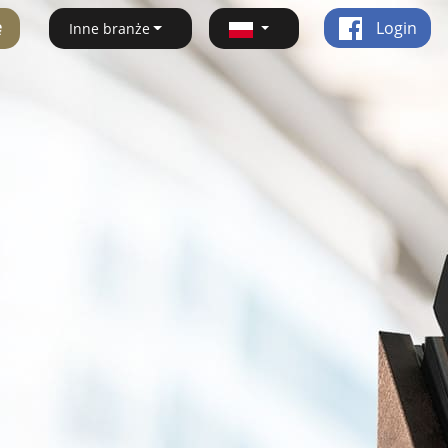
ę
Login
Inne branże