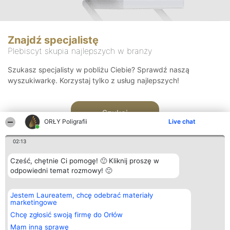
Znajdź specjalistę
Plebiscyt skupia najlepszych w branży
Szukasz specjalisty w pobliżu Ciebie? Sprawdź naszą
wyszukiwarkę. Korzystaj tylko z usług najlepszych!
Szukaj
ORŁY Poligrafii
Live chat
02:13
Cześć, chętnie Ci pomogę! 🙂 Kliknij proszę w
odpowiedni temat rozmowy! 🙂
Organizator plebiscytu
Plebiscyt
Kontakt
Jestem Laureatem, chcę odebrać materiały
Bright Side Solutions sp. z o.
Laureaci
Kontakt
marketingowe
o. sp. k.
Lista
ul. Ruska 22
wszystkich
Chcę zgłosić swoją firmę do Orłów
Wrocław 50-079
Laureatów
Mam inną sprawę
KRS 0000749100 | Regon
Zasady