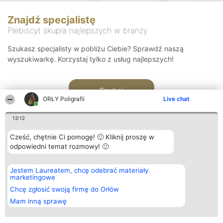
Znajdź specjalistę
Plebiscyt skupia najlepszych w branży
Szukasz specjalisty w pobliżu Ciebie? Sprawdź naszą
wyszukiwarkę. Korzystaj tylko z usług najlepszych!
Szukaj
ORŁY Poligrafii
Live chat
13:12
Cześć, chętnie Ci pomogę! 🙂 Kliknij proszę w
odpowiedni temat rozmowy! 🙂
Organizator plebiscytu
Plebiscyt
Kontakt
Jestem Laureatem, chcę odebrać materiały
Bright Side Solutions sp. z o.
Laureaci
Kontakt
marketingowe
o. sp. k.
Lista
ul. Ruska 22
wszystkich
Chcę zgłosić swoją firmę do Orłów
Wrocław 50-079
Laureatów
Mam inną sprawę
KRS 0000749100 | Regon
Zasady
381313360 | NIP 8943132676
Regulamin
+48 508 492 400
Polityka