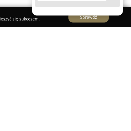
Sprawdź
ieszyć się sukcesem.
należy do czołowych producentów opakowań z
, koncentrując się na dostarczaniu
ielu sektorów gospodarki. Zakres oferowanych
ygotowanie konstrukcji i projektu graficznego
pów, drukowanie, kaszerowanie, wykrawanie, a
produktów odbiorcom.
kcji opakowań premium, korzystając z
ienia, takich jak lakierowanie lakierem wodnym,