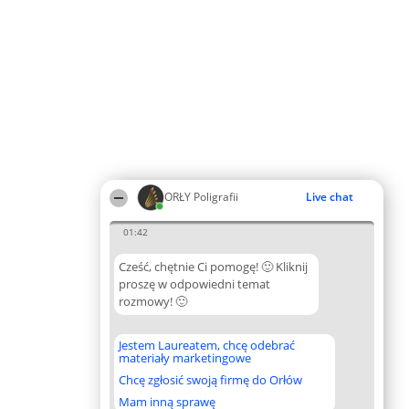
ORŁY Poligrafii
Live chat
01:42
Cześć, chętnie Ci pomogę! 🙂 Kliknij
proszę w odpowiedni temat
rozmowy! 🙂
Jestem Laureatem, chcę odebrać
materiały marketingowe
Chcę zgłosić swoją firmę do Orłów
Mam inną sprawę