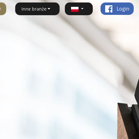
ę
Login
Inne branże