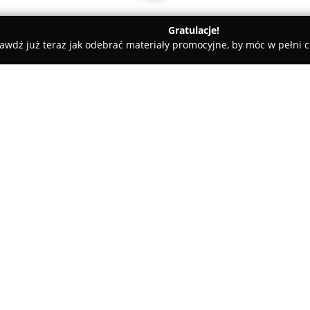
Gratulacje!
awdź już teraz jak odebrać materiały promocyjne, by móc w pełni c
estrock Tarnów (d. Asterias)
as)
O firmie:
Smurfit Westrock
w Tarnowie 
tektury litej oraz kaszerowanej
kompleksowych rozwiązań dla w
przez firmę usług obejmuje prz
Pokaż więcej >>
opakowań, wytwarzanie prototy
także dostarczanie gotowych 
Firma specjalizuje się w produ
nowoczesnych technologii zdob