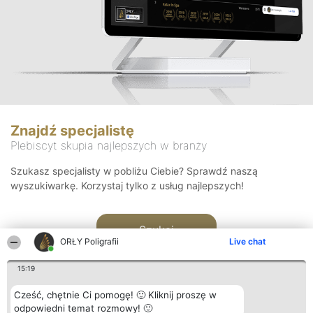
Znajdź specjalistę
Plebiscyt skupia najlepszych w branży
Szukasz specjalisty w pobliżu Ciebie? Sprawdź naszą
wyszukiwarkę. Korzystaj tylko z usług najlepszych!
Szukaj
ORŁY Poligrafii
Live chat
15:19
Cześć, chętnie Ci pomogę! 🙂 Kliknij proszę w
odpowiedni temat rozmowy! 🙂