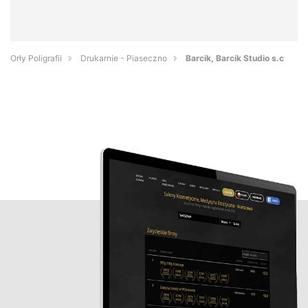
Orły Poligrafii
Drukarnie - Piaseczno
Barcik, Barcik Studio s.c