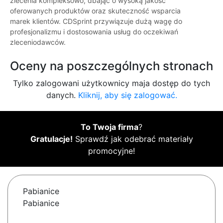
zlecenia kompleksowo, dbając o wysoką jakość
oferowanych produktów oraz skuteczność wsparcia
marek klientów. CDSprint przywiązuje dużą wagę do
profesjonalizmu i dostosowania usług do oczekiwań
zleceniodawców.
Oceny na poszczególnych stronach
Tylko zalogowani użytkownicy maja dostęp do tych
danych.
Kliknij, aby się zalogować.
To Twoja firma
?
Gratulacje!
Sprawdź jak odebrać materiały
promocyjne!
Pabianice
Pabianice