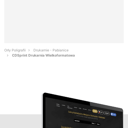
Orły Poligrafii
Drukarnie - Pabianice
CDSprint Drukarnia Wielkoformatowa