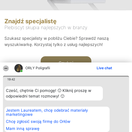
Znajdź specjalistę
Plebiscyt skupia najlepszych w branży
Szukasz specjalisty w pobliżu Ciebie? Sprawdź naszą
wyszukiwarkę. Korzystaj tylko z usług najlepszych!
Szukaj
ORŁY Poligrafii
Live chat
19:42
Cześć, chętnie Ci pomogę! 🙂 Kliknij proszę w
odpowiedni temat rozmowy! 🙂
Organizator plebiscytu
Plebiscyt
Kontakt
Jestem Laureatem, chcę odebrać materiały
Bright Side Solutions sp. z o.
Laureaci
Kontakt
marketingowe
o. sp. k.
Lista
ul. Ruska 22
wszystkich
Chcę zgłosić swoją firmę do Orłów
Wrocław 50-079
Laureatów
Mam inną sprawę
KRS 0000749100 | Regon
Zasady