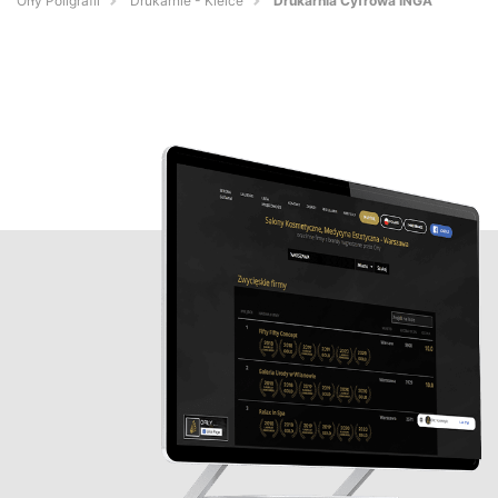
Orły Poligrafii
Drukarnie - Kielce
Drukarnia Cyfrowa INGA