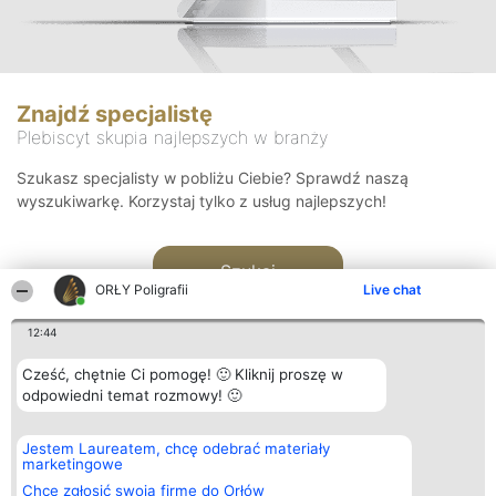
Znajdź specjalistę
Plebiscyt skupia najlepszych w branży
Szukasz specjalisty w pobliżu Ciebie? Sprawdź naszą
wyszukiwarkę. Korzystaj tylko z usług najlepszych!
Szukaj
ORŁY Poligrafii
Live chat
12:44
Cześć, chętnie Ci pomogę! 🙂 Kliknij proszę w
odpowiedni temat rozmowy! 🙂
Organizator plebiscytu
Plebiscyt
Kontakt
Jestem Laureatem, chcę odebrać materiały
Bright Side Solutions sp. z o.
Laureaci
Kontakt
marketingowe
o. sp. k.
Lista
ul. Ruska 22
wszystkich
Chcę zgłosić swoją firmę do Orłów