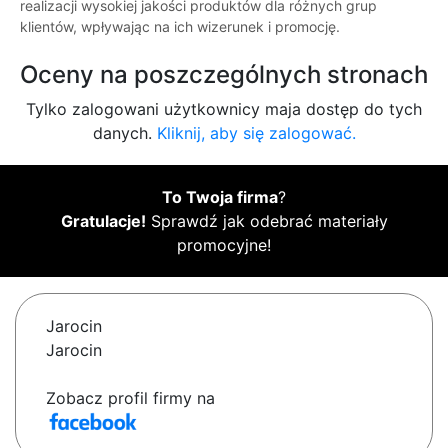
realizacji wysokiej jakości produktów dla różnych grup
klientów, wpływając na ich wizerunek i promocję.
Oceny na poszczególnych stronach
Tylko zalogowani użytkownicy maja dostęp do tych
danych.
Kliknij, aby się zalogować.
To Twoja firma
?
Gratulacje!
Sprawdź jak odebrać materiały
promocyjne!
Jarocin
Jarocin
Zobacz profil firmy na