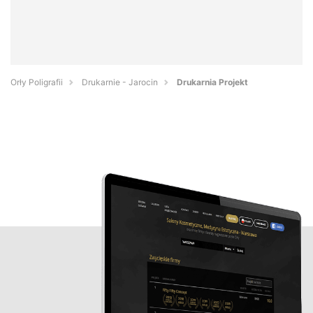
Orły Poligrafii
Drukarnie - Jarocin
Drukarnia Projekt