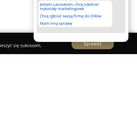
Jestem Laureatem, chcę odebrać
materiały marketingowe
Chcę zgłosić swoją firmę do Orłów
Mam inną sprawę
Sprawdź
ieszyć się sukcesem.
owoczesną firmę działającą w branży
w Pruszkowie, dysponującą wieloletnim
wo wyspecjalizowało się w realizacji zleceń w
 offsetowego, oferowanych zarówno klientom z
łej Polski oraz zza granicy. Najwyższe standardy