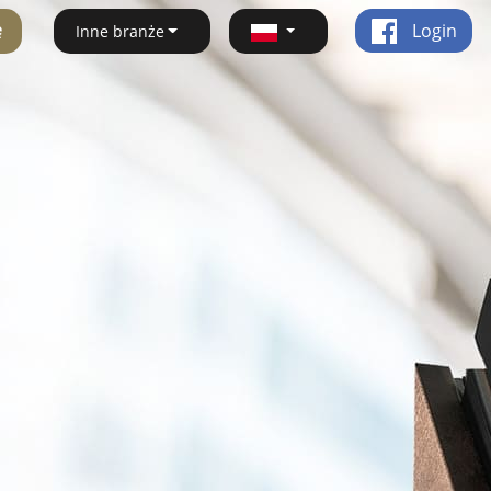
ę
Login
Inne branże