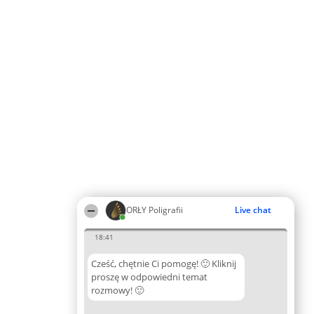
ORŁY Poligrafii
Live chat
18:41
Cześć, chętnie Ci pomogę! 🙂 Kliknij
proszę w odpowiedni temat
rozmowy! 🙂