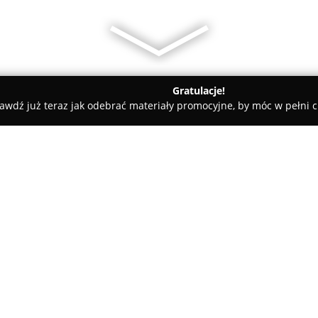
Gratulacje!
awdź już teraz jak odebrać materiały promocyjne, by móc w pełni c
ia Ton Print Warszawa
O firmie:
Drukarnia Ton Print
stanowi n
poligraficznej, zlokalizowaną 
doświadczeniem. Przedsiębiorst
zakresie druku cyfrowego oraz
Pokaż więcej >>
Warszawy, jak i odbiorcom z ca