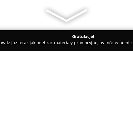
Gratulacje!
awdź już teraz jak odebrać materiały promocyjne, by móc w pełni c
ia Polska Drukarnia zabezpieczeń
ieczeń
O firmie:
Holografia Polska
to znaczący
holograficznych oraz specjalis
Pietrzykowicach niedaleko Wroc
opracowywaniu kompleksowych
Pokaż więcej >>
przed podróbkami. Funkcjonuje