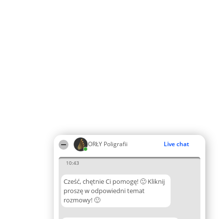
ORŁY Poligrafii
Live chat
10:43
Cześć, chętnie Ci pomogę! 🙂 Kliknij
proszę w odpowiedni temat
rozmowy! 🙂