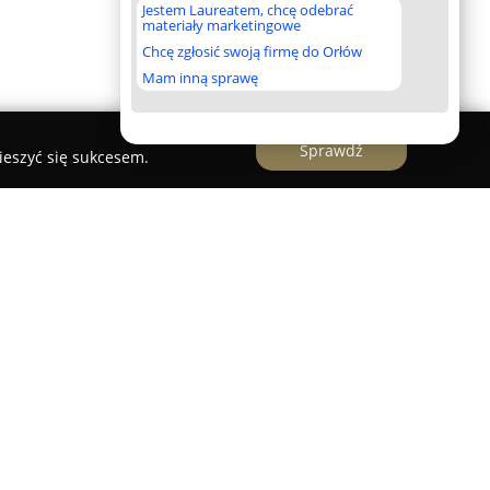
Jestem Laureatem, chcę odebrać
materiały marketingowe
Chcę zgłosić swoją firmę do Orłów
Mam inną sprawę
Sprawdź
ieszyć się sukcesem.
 producent innowacyjnych zabezpieczeń
tyczna drukarnia zabezpieczeń z siedzibą w
ławia. Przedsiębiorstwo specjalizuje się w
 systemów chroniących marki oraz produkty
 nieprzerwanie od 1999 roku, sukcesywnie