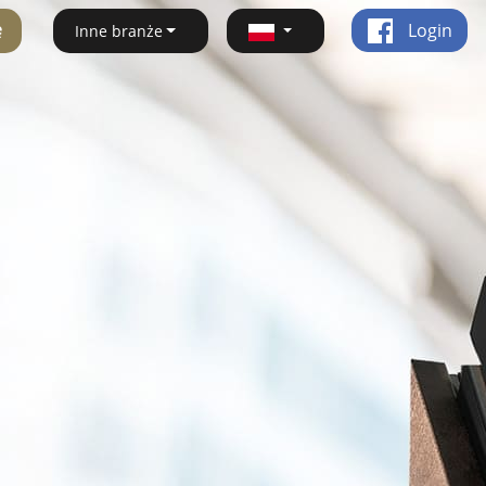
ę
Login
Inne branże