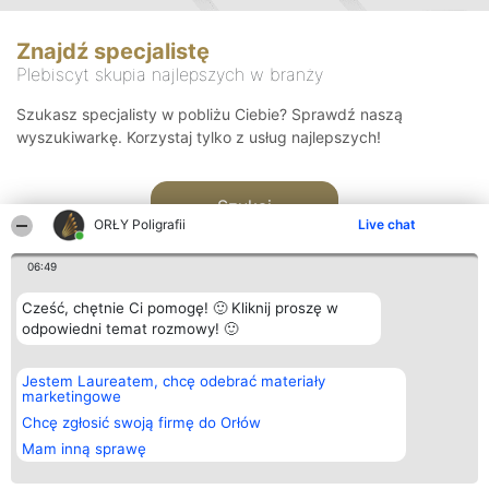
Znajdź specjalistę
Plebiscyt skupia najlepszych w branży
Szukasz specjalisty w pobliżu Ciebie? Sprawdź naszą
wyszukiwarkę. Korzystaj tylko z usług najlepszych!
Szukaj
ORŁY Poligrafii
Live chat
06:49
Cześć, chętnie Ci pomogę! 🙂 Kliknij proszę w
odpowiedni temat rozmowy! 🙂
Organizator plebiscytu
Plebiscyt
Kontakt
Jestem Laureatem, chcę odebrać materiały
Bright Side Solutions sp. z o.
Laureaci
Kontakt
marketingowe
o. sp. k.
Lista
ul. Ruska 22
wszystkich
Chcę zgłosić swoją firmę do Orłów
Wrocław 50-079
Laureatów
Mam inną sprawę
KRS 0000749100 | Regon
Zasady
381313360 | NIP 8943132676
Regulamin
+48 508 492 400
Polityka