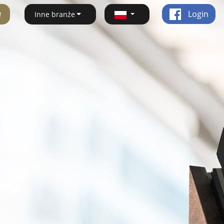
ę
Login
Inne branże