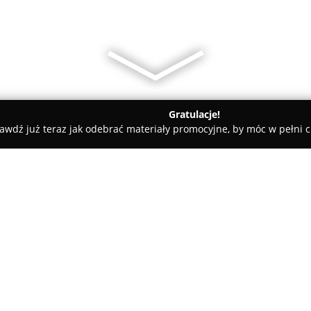
Gratulacje!
awdź już teraz jak odebrać materiały promocyjne, by móc w pełni c
Sp z o.o. / PRINTWEB.PL
O firmie:
GRUPA RM Sp. z o.o.
, funkcjo
nowoczesny zakład poligraficz
Olsztyna. Firma specjalizuje si