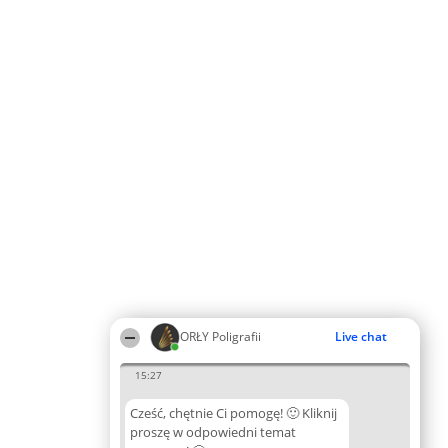
ORŁY Poligrafii
Live chat
15:27
Cześć, chętnie Ci pomogę! 🙂 Kliknij
proszę w odpowiedni temat