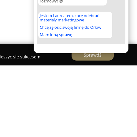
rozmowy! 🙂
Jestem Laureatem, chcę odebrać
materiały marketingowe
Chcę zgłosić swoją firmę do Orłów
Mam inną sprawę
Sprawdź
ieszyć się sukcesem.
nująca również pod nazwą Printweb, to
ny zlokalizowany w Ostrzeszewie w pobliżu
ę w produkcji niskonakładowej i