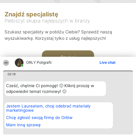
Znajdź specjalistę
Plebiscyt skupia najlepszych w branży
Szukasz specjalisty w pobliżu Ciebie? Sprawdź naszą
wyszukiwarkę. Korzystaj tylko z usług najlepszych!
Szukaj
ORŁY Poligrafii
Live chat
02:19
Cześć, chętnie Ci pomogę! 🙂 Kliknij proszę w
odpowiedni temat rozmowy! 🙂
Organizator plebiscytu
Plebiscyt
Kontakt
Jestem Laureatem, chcę odebrać materiały
Bright Side Solutions sp. z o.
Laureaci
Kontakt
marketingowe
o. sp. k.
Lista
ul. Ruska 22
wszystkich
Chcę zgłosić swoją firmę do Orłów
Wrocław 50-079
Laureatów
Mam inną sprawę
KRS 0000749100 | Regon
Zasady
381313360 | NIP 8943132676
Regulamin
+48 508 492 400
Polityka