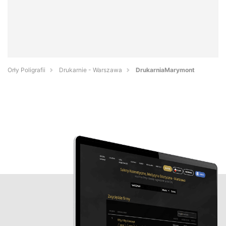
Orły Poligrafii
Drukarnie - Warszawa
DrukarniaMarymont