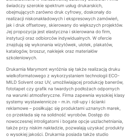
świadczy szerokie spektrum usług drukarskich,
obejmujących zarówno druk cyfrowy, doskonały do
realizacji niskonakładowych i ekspresowych zamówień,
jak i druk offsetowy, skierowany do większych projektów.
Jej propozycja jest elastyczna i skierowana do firm,
instytucji oraz odbiorców indywidualnych. W ofercie
znajdują się wykonania wizytówek, ulotek, plakatów,
katalogów, broszur, naklejek oraz materiałów
szkoleniowych.
Drukarnia Marymont wyróżnia się także realizacją druku
wielkoformatowego z wykorzystaniem technologii ECO-
MILD Solvent oraz UV, umożliwiającej produkcję banerów,
fototapet czy grafik na twardych podłożach odpornych
na warunki atmosferyczne. Firma zapewnia wysokiej klasy
systemy wystawiennicze – m.in. roll-upy i ścianki
reklamowe – posiłkując się produktami uznanych marek,
co przekłada się na solidność wyrobów. Dostęp do
nowoczesnej introligatorni i bogate opcje uszlachetniania,
także przy niskim nakładzie, pozwalają uzyskać produkty
o wysokiej jakości. Drukarnia posiada także studio