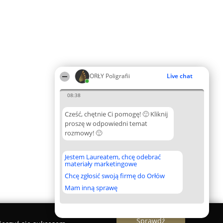
ORŁY Poligrafii
Live chat
08:38
Cześć, chętnie Ci pomogę! 🙂 Kliknij
proszę w odpowiedni temat
rozmowy! 🙂
Jestem Laureatem, chcę odebrać
materiały marketingowe
Chcę zgłosić swoją firmę do Orłów
Mam inną sprawę
Sprawdź