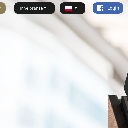
ę
Login
Inne branże