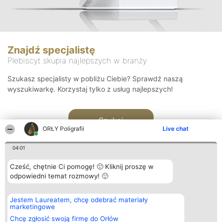
Znajdź specjalistę
Plebiscyt skupia najlepszych w branży
Szukasz specjalisty w pobliżu Ciebie? Sprawdź naszą
wyszukiwarkę. Korzystaj tylko z usług najlepszych!
Szukaj
ORŁY Poligrafii
Live chat
04:01
Cześć, chętnie Ci pomogę! 🙂 Kliknij proszę w
odpowiedni temat rozmowy! 🙂
Organizator plebiscytu
Plebiscyt
Kontakt
Jestem Laureatem, chcę odebrać materiały
Bright Side Solutions sp. z o.
Laureaci
Kontakt
marketingowe
o. sp. k.
Lista
ul. Ruska 22
wszystkich
Chcę zgłosić swoją firmę do Orłów