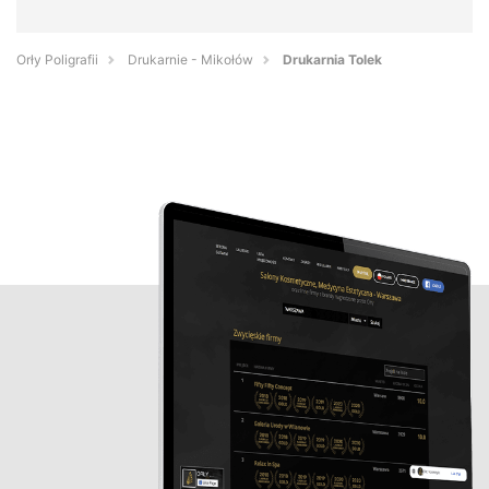
Orły Poligrafii
Drukarnie - Mikołów
Drukarnia Tolek