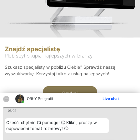
Znajdź specjalistę
Plebiscyt skupia najlepszych w branży
Szukasz specjalisty w pobliżu Ciebie? Sprawdź naszą
wyszukiwarkę. Korzystaj tylko z usług najlepszych!
Szukaj
ORŁY Poligrafii
Live chat
08:02
Cześć, chętnie Ci pomogę! 🙂 Kliknij proszę w
odpowiedni temat rozmowy! 🙂
Organizator plebiscytu
Plebiscyt
Kontakt