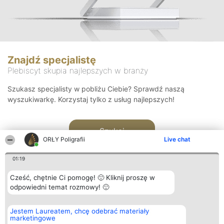
Znajdź specjalistę
Plebiscyt skupia najlepszych w branży
Szukasz specjalisty w pobliżu Ciebie? Sprawdź naszą
wyszukiwarkę. Korzystaj tylko z usług najlepszych!
Szukaj
ORŁY Poligrafii
Live chat
01:19
Cześć, chętnie Ci pomogę! 🙂 Kliknij proszę w
odpowiedni temat rozmowy! 🙂
Organizator plebiscytu
Plebiscyt
Kontakt
Jestem Laureatem, chcę odebrać materiały
Bright Side Solutions sp. z o.
Laureaci
Kontakt
marketingowe
o. sp. k.
Lista