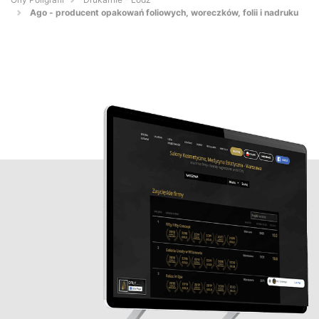
Ago - producent opakowań foliowych, woreczków, folii i nadruku