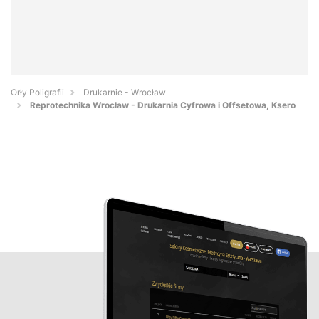
Orły Poligrafii
Drukarnie - Wrocław
Reprotechnika Wrocław - Drukarnia Cyfrowa i Offsetowa, Ksero