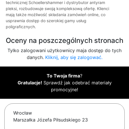
technicznej Schoellershammer i dystrybutor antyram
pleksi, rozbudowuje swoją kompleksową ofertę. Klienci
mają także możliwość składania zamówień online, co
usprawnia dostęp do szerokiej gamy usług
poligraficznych.
Oceny na poszczególnych stronach
Tylko zalogowani użytkownicy maja dostęp do tych
danych.
Kliknij, aby się zalogować.
To Twoja firma
?
Gratulacje!
Sprawdź jak odebrać materiały
promocyjne!
Wrocław
Marszałka Józefa Piłsudskiego 23