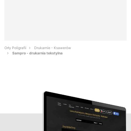
Orły Poligrafii
Drukarnie - Ksawerów
Sampro - drukarnia tekstylna