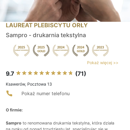
LAUREAT PLEBISCYTU ORŁY
Sampro - drukarnia tekstylna
Pokaż więcej >>
9.7
(71)
Ksawerów, Pocztowa 13
Pokaż numer telefonu
O firmie:
Sampro
to renomowana drukarnia tekstylna, która działa
na rynku od ponad trzydziestu lat, specjalizując się w