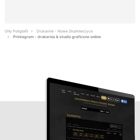
Orły Poligrafii
Drukarnie - Nowe Skalmierzyce
Printagram - drukarnia & studio graficzne online