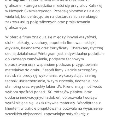
graficzne, którego siedziba mieści się przy ulicy Kaliskiej
w Nowych Skalmierzycach. Przedsiębiorstwo działa od
wielu lat, koncentrując się na dostarczaniu szerokiego
zakresu usług poligraficznych oraz projektowania
graficznego.
W ofercie firmy znajdują się między innymi wizytówki,
ulotki, plakaty, vouchery, papeteria firmowa, naklejki,
etykiety, kalendarze oraz certyfikaty. Charakterystyczną
cechą działalności Printagram jest indywidualne podejście
do każdego zamówienia, podparte fachowym
doradztwem oraz wsparciem podczas przygotowania
materiałów do druku. Zespół firmy kładzie szczególny
nacisk na precyzję wykonania, wykorzystując szereg
technik uszlachetniania, w tym złocenia, tłoczenia, hot-
stamping oraz wypukły lakier UV. Klienci mają możliwość
wyboru spośród ponad 150 rodzajów papieru oraz
dodania innowacyjnych zdobień, co pozwala tworzyć
wyróżniające się i ekskluzywne materiały. Współpraca z
klientem w trakcie projektowania pozwala na wyjaśnienie
wszelkich niejasności, zapewniając satysfakcję z