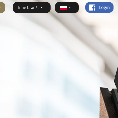
ę
Login
Inne branże