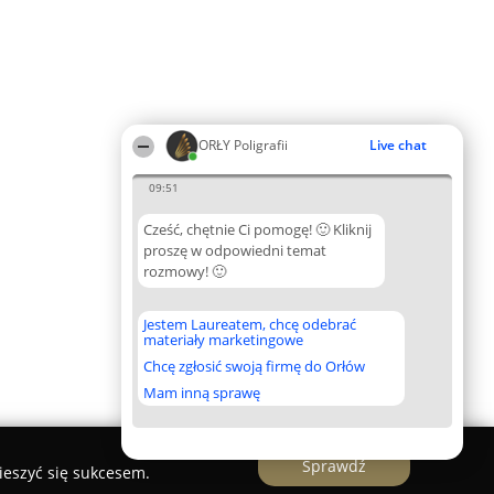
ORŁY Poligrafii
Live chat
09:51
Cześć, chętnie Ci pomogę! 🙂 Kliknij
proszę w odpowiedni temat
rozmowy! 🙂
Jestem Laureatem, chcę odebrać
materiały marketingowe
Chcę zgłosić swoją firmę do Orłów
Mam inną sprawę
Sprawdź
ieszyć się sukcesem.