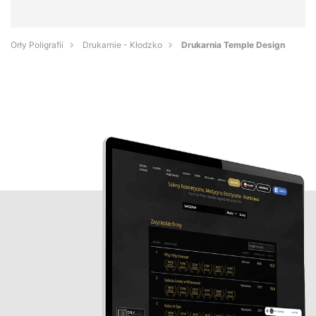
Orły Poligrafii
Drukarnie - Kłodzko
Drukarnia Temple Design