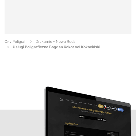
Orły Poligrafii
Drukarnie - Nowa Ruda
Usługi Poligraficzne Bogdan Kokot vel Kokociński