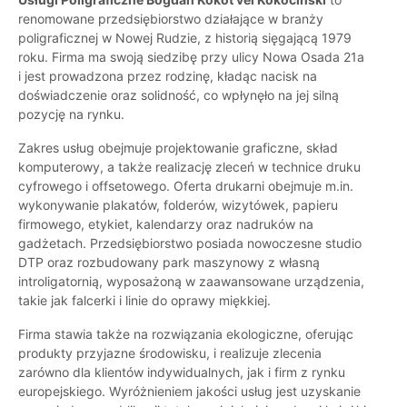
renomowane przedsiębiorstwo działające w branży
poligraficznej w Nowej Rudzie, z historią sięgającą 1979
roku. Firma ma swoją siedzibę przy ulicy Nowa Osada 21a
i jest prowadzona przez rodzinę, kładąc nacisk na
doświadczenie oraz solidność, co wpłynęło na jej silną
pozycję na rynku.
Zakres usług obejmuje projektowanie graficzne, skład
komputerowy, a także realizację zleceń w technice druku
cyfrowego i offsetowego. Oferta drukarni obejmuje m.in.
wykonywanie plakatów, folderów, wizytówek, papieru
firmowego, etykiet, kalendarzy oraz nadruków na
gadżetach. Przedsiębiorstwo posiada nowoczesne studio
DTP oraz rozbudowany park maszynowy z własną
introligatornią, wyposażoną w zaawansowane urządzenia,
takie jak falcerki i linie do oprawy miękkiej.
Firma stawia także na rozwiązania ekologiczne, oferując
produkty przyjazne środowisku, i realizuje zlecenia
zarówno dla klientów indywidualnych, jak i firm z rynku
europejskiego. Wyróżnieniem jakości usług jest uzyskanie