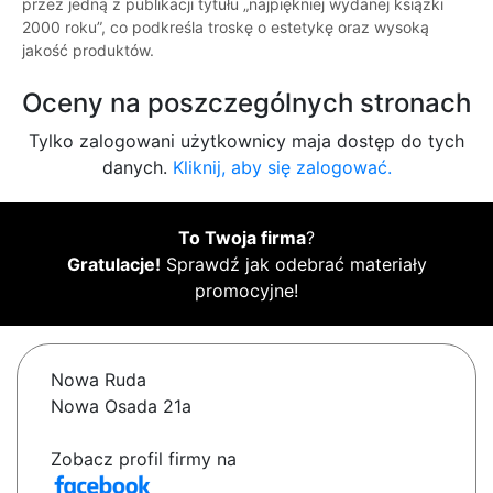
przez jedną z publikacji tytułu „najpiękniej wydanej książki
2000 roku”, co podkreśla troskę o estetykę oraz wysoką
jakość produktów.
Oceny na poszczególnych stronach
Tylko zalogowani użytkownicy maja dostęp do tych
danych.
Kliknij, aby się zalogować.
To Twoja firma
?
Gratulacje!
Sprawdź jak odebrać materiały
promocyjne!
Nowa Ruda
Nowa Osada 21a
Zobacz profil firmy na