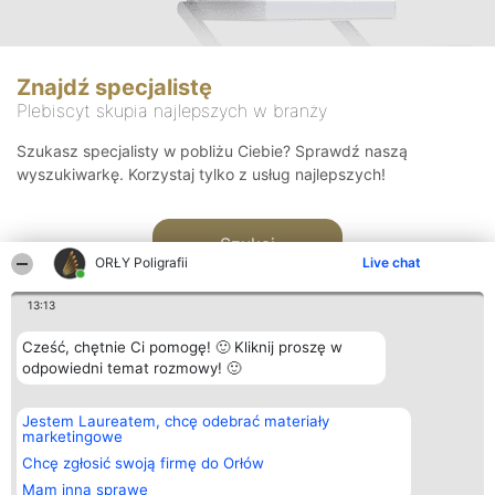
Znajdź specjalistę
Plebiscyt skupia najlepszych w branży
Szukasz specjalisty w pobliżu Ciebie? Sprawdź naszą
wyszukiwarkę. Korzystaj tylko z usług najlepszych!
Szukaj
ORŁY Poligrafii
Live chat
13:13
Cześć, chętnie Ci pomogę! 🙂 Kliknij proszę w
odpowiedni temat rozmowy! 🙂
Organizator plebiscytu
Plebiscyt
Kontakt
Jestem Laureatem, chcę odebrać materiały
Bright Side Solutions sp. z o.
Laureaci
Kontakt
marketingowe
o. sp. k.
Lista
ul. Ruska 22
wszystkich
Chcę zgłosić swoją firmę do Orłów
Wrocław 50-079
Laureatów
Mam inną sprawę
KRS 0000749100 | Regon
Zasady