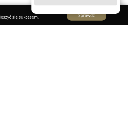
Sprawdź
ieszyć się sukcesem.
a mająca swoją siedzibę w Zgierzu,
koformatowym oraz realizacji zróżnicowanych
dnia 2016 roku systematycznie wzmacnia swoją
larz rozwiązań z zakresu druku i reklamy.
jdują się m.in. trwałe banery reklamowe, siatki
plakaty blueback i whiteback, a także różnorodne
ryczne, odblaskowe, magnetyczne czy folie
o. Asortyment uzupełniają praktyczne roll-upy,