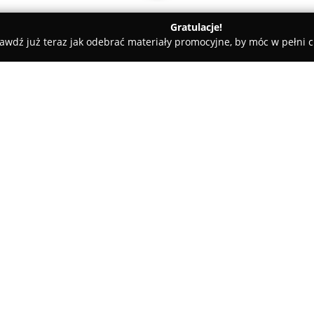
Gratulacje!
awdź już teraz jak odebrać materiały promocyjne, by móc w pełni c
kowanie.eu
O firmie:
WielkieDrukowanie.eu
to firm
wyspecjalizowana w druku wiel
projektów graficznych. Od gru
pozycję, oferując szeroki wach
Pokaż więcej >>
W ofercie przedsiębiorstwa zna
mesh przepuszczające światło, 
folie: One Way Vision, monome
imitujące efekt szkła mrożoneg