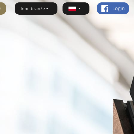
ę
Login
Inne branże