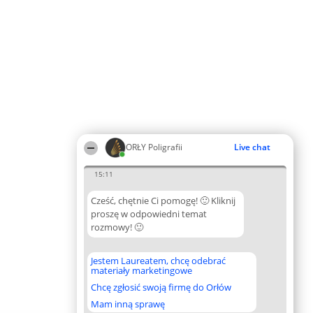
ORŁY Poligrafii
Live chat
15:11
Cześć, chętnie Ci pomogę! 🙂 Kliknij
proszę w odpowiedni temat
rozmowy! 🙂
Jestem Laureatem, chcę odebrać
materiały marketingowe
Chcę zgłosić swoją firmę do Orłów
Mam inną sprawę