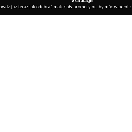
Gratulacje!
awdź już teraz jak odebrać materiały promocyjne, by móc w pełni c
a AA Print
O firmie:
Działająca od 1990 roku
Drukar
podmiot w sektorze poligrafii. 
44 i od wielu lat specjalizuje s
offsetowego o wysokim standard
Pokaż więcej >>
szczególności z miejscowości ta
firmę za rzetelność i pełne zaa
Drukarnia wyróżnia się nowoc
Heidelberg Speedmaster SM 74
palety Pantone i wysoką precyz
oferują szeroką gamę produktów,