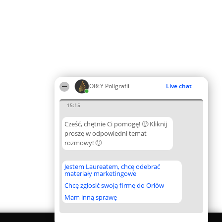
ORŁY Poligrafii
Live chat
15:15
Cześć, chętnie Ci pomogę! 🙂 Kliknij
proszę w odpowiedni temat
rozmowy! 🙂
Jestem Laureatem, chcę odebrać
materiały marketingowe
Chcę zgłosić swoją firmę do Orłów
Mam inną sprawę