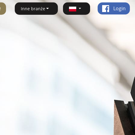
ę
Login
Inne branże