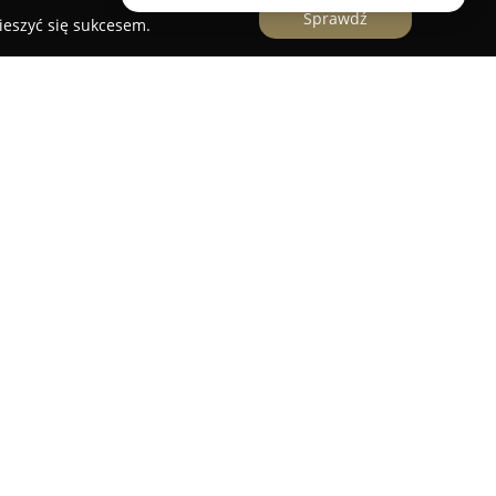
Sprawdź
ieszyć się sukcesem.
nia AA Print
z Mikołowa funkcjonuje jako uznany
Siedziba firmy znajduje się przy ulicy Poprzecznej
ię w realizacji usług druku cyfrowego oraz
zie. Klienci pochodzący z regionu Śląska, a w
kich jak Katowice, Zabrze, Tychy i Gliwice, cenią
ngażowanie podczas realizacji zleceń.
zesnym wyposażeniem, m.in. offsetową maszyną
, co umożliwia dokładne odwzorowanie kolorów z
ję wydruków. Specjaliści zatrudnieni w AA Print
 takich jak ulotki, katalogi, kalendarze, teczki