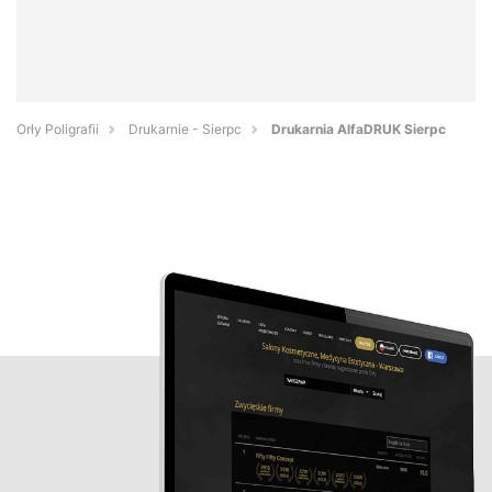
Orły Poligrafii
Drukarnie - Sierpc
Drukarnia AlfaDRUK Sierpc