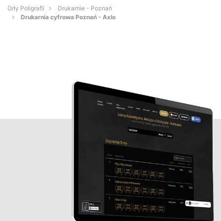
Orły Poligrafii
Drukarnie - Poznań
Drukarnia cyfrowa Poznań - Axlo