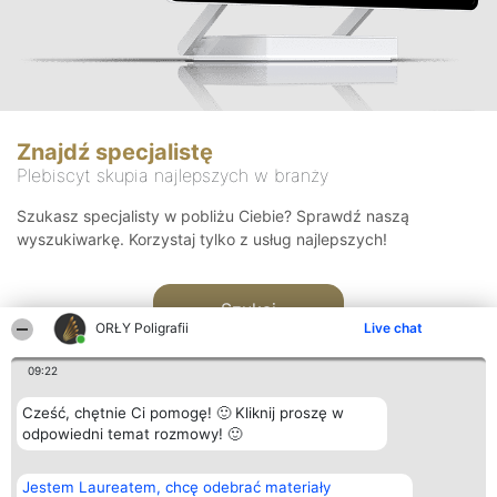
Znajdź specjalistę
Plebiscyt skupia najlepszych w branży
Szukasz specjalisty w pobliżu Ciebie? Sprawdź naszą
wyszukiwarkę. Korzystaj tylko z usług najlepszych!
Szukaj
ORŁY Poligrafii
Live chat
09:22
Cześć, chętnie Ci pomogę! 🙂 Kliknij proszę w
odpowiedni temat rozmowy! 🙂
Organizator plebiscytu
Plebiscyt
Kontakt
Jestem Laureatem, chcę odebrać materiały
Bright Side Solutions sp. z o.
Laureaci
Kontakt