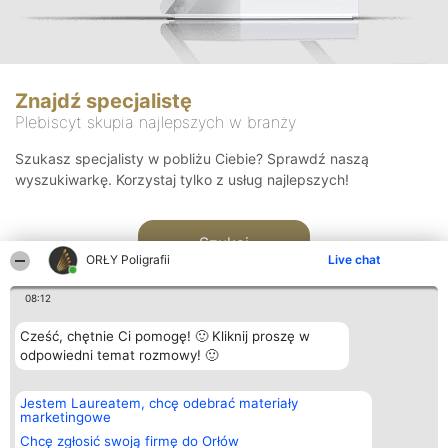
Znajdź specjalistę
Plebiscyt skupia najlepszych w branży
Szukasz specjalisty w pobliżu Ciebie? Sprawdź naszą
wyszukiwarkę. Korzystaj tylko z usług najlepszych!
Szukaj
ORŁY Poligrafii
Live chat
08:12
Cześć, chętnie Ci pomogę! 🙂 Kliknij proszę w
odpowiedni temat rozmowy! 🙂
Organizator plebiscytu
Plebiscyt
Kontakt
Jestem Laureatem, chcę odebrać materiały
Bright Side Solutions sp. z o.
Laureaci
Kontakt
marketingowe
o. sp. k.
Lista
ul. Ruska 22
wszystkich
Chcę zgłosić swoją firmę do Orłów