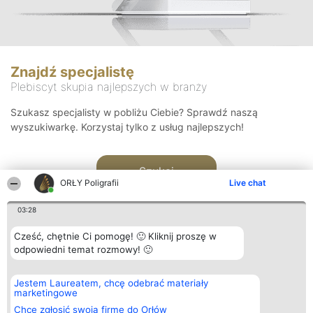
Znajdź specjalistę
Plebiscyt skupia najlepszych w branży
Szukasz specjalisty w pobliżu Ciebie? Sprawdź naszą
wyszukiwarkę. Korzystaj tylko z usług najlepszych!
Szukaj
ORŁY Poligrafii
Live chat
03:28
Cześć, chętnie Ci pomogę! 🙂 Kliknij proszę w
odpowiedni temat rozmowy! 🙂
Organizator plebiscytu
Plebiscyt
Kontakt
Jestem Laureatem, chcę odebrać materiały
Bright Side Solutions sp. z o.
Laureaci
Kontakt
marketingowe
o. sp. k.
Lista
ul. Ruska 22
wszystkich
Chcę zgłosić swoją firmę do Orłów