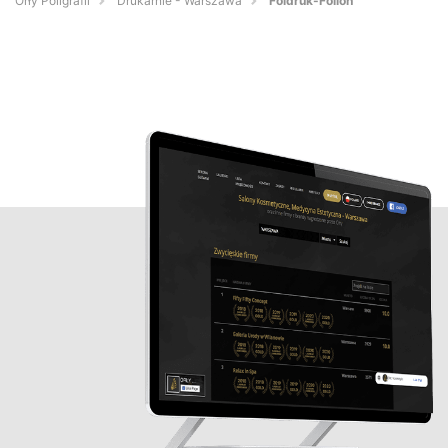
Orły Poligrafii
Drukarnie - Warszawa
Foldruk-Folion