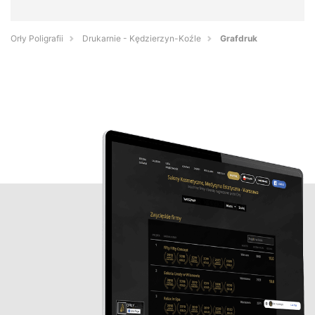
Orły Poligrafii
Drukarnie - Kędzierzyn-Koźle
Grafdruk