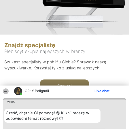
Znajdź specjalistę
Plebiscyt skupia najlepszych w branży
Szukasz specjalisty w pobliżu Ciebie? Sprawdź naszą
wyszukiwarkę. Korzystaj tylko z usług najlepszych!
Szukaj
ORŁY Poligrafii
Live chat
21:05
Cześć, chętnie Ci pomogę! 🙂 Kliknij proszę w
odpowiedni temat rozmowy! 🙂
Organizator plebiscytu
Plebiscyt
Kontakt