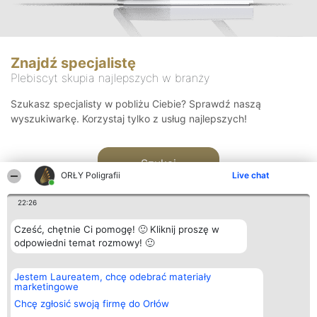
Znajdź specjalistę
Plebiscyt skupia najlepszych w branży
Szukasz specjalisty w pobliżu Ciebie? Sprawdź naszą
wyszukiwarkę. Korzystaj tylko z usług najlepszych!
Szukaj
ORŁY Poligrafii
Live chat
22:26
Cześć, chętnie Ci pomogę! 🙂 Kliknij proszę w
odpowiedni temat rozmowy! 🙂
Organizator plebiscytu
Plebiscyt
Kontakt
Jestem Laureatem, chcę odebrać materiały
Bright Side Solutions sp. z o.
Laureaci
Kontakt
marketingowe
o. sp. k.
Lista
ul. Ruska 22
wszystkich
Chcę zgłosić swoją firmę do Orłów
Wrocław 50-079
Laureatów