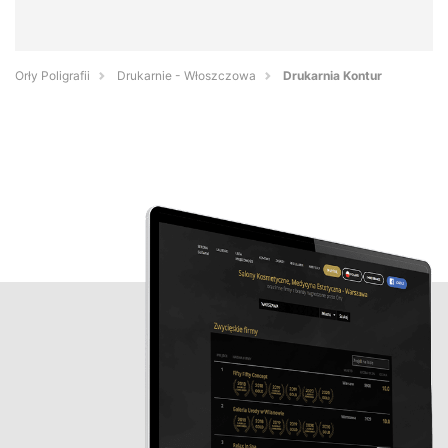
Orły Poligrafii
Drukarnie - Włoszczowa
Drukarnia Kontur