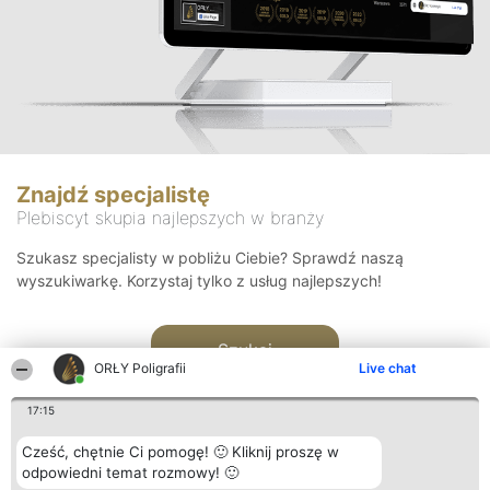
Znajdź specjalistę
Plebiscyt skupia najlepszych w branży
Szukasz specjalisty w pobliżu Ciebie? Sprawdź naszą
wyszukiwarkę. Korzystaj tylko z usług najlepszych!
Szukaj
ORŁY Poligrafii
Live chat
17:15
Cześć, chętnie Ci pomogę! 🙂 Kliknij proszę w
odpowiedni temat rozmowy! 🙂