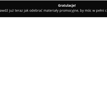
Gratulacje!
awdź już teraz jak odebrać materiały promocyjne, by móc w pełni c
wis
O firmie:
Firma
Ksero Serwis
, mająca sw
działa na rynku poligraficznym
przedsiębiorstwa, jak i odbior
szeroki wachlarz usług związan
Pokaż więcej >>
zarówno wydruki, jak i kseroko
białej oraz kolorowej. Dodatko
skanowania dokumentów, map 
W zakresie działalności
Ksero 
takich materiałów jak wizytówki,