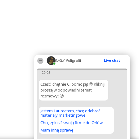
ORŁY Poligrafii
Live chat
20:05
Cześć, chętnie Ci pomogę! 🙂 Kliknij
proszę w odpowiedni temat
rozmowy! 🙂
Jestem Laureatem, chcę odebrać
materiały marketingowe
Chcę zgłosić swoją firmę do Orłów
Mam inną sprawę