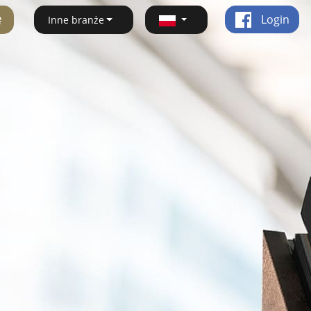
ę
Login
Inne branże