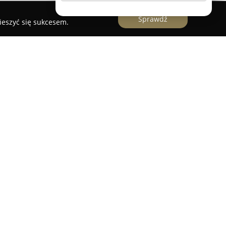
Sprawdź
ieszyć się sukcesem.
oją siedzibę w Gdyni przy ul. Św. Wojciecha 9,
 od 1987 roku, obsługując zarówno
ców indywidualnych. Przedsiębiorstwo oferuje
ych z kserografią i drukiem, obejmujących
pie w rozmiarach od A4 do A0, w wersji czarno-
wo firma świadczy usługi precyzyjnego
oraz projektów CAD.
Serwis
znajduje się również przygotowywanie
 ulotki, plakaty, banery czy naklejki. Oferta