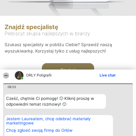
Znajdź specjalistę
Plebiscyt skupia najlepszych w branży
Szukasz specjalisty w pobliżu Ciebie? Sprawdź naszą
wyszukiwarkę. Korzystaj tylko z usług najlepszych!
Szukaj
ORŁY Poligrafii
Live chat
09:23
Cześć, chętnie Ci pomogę! 🙂 Kliknij proszę w
odpowiedni temat rozmowy! 🙂
Organizator plebiscytu
Plebiscyt
Kontakt
Jestem Laureatem, chcę odebrać materiały
Bright Side Solutions sp. z o.
Laureaci
Kontakt
marketingowe
o. sp. k.
Lista
ul. Ruska 22
wszystkich
Chcę zgłosić swoją firmę do Orłów
Wrocław 50-079
Laureatów