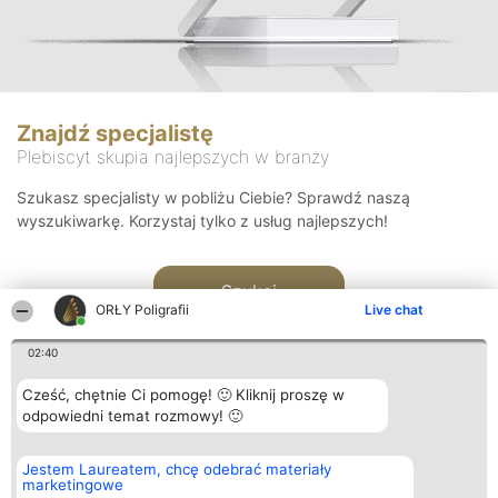
Znajdź specjalistę
Plebiscyt skupia najlepszych w branży
Szukasz specjalisty w pobliżu Ciebie? Sprawdź naszą
wyszukiwarkę. Korzystaj tylko z usług najlepszych!
Szukaj
ORŁY Poligrafii
Live chat
02:40
Cześć, chętnie Ci pomogę! 🙂 Kliknij proszę w
odpowiedni temat rozmowy! 🙂
Organizator plebiscytu
Plebiscyt
Kontakt
Jestem Laureatem, chcę odebrać materiały
Bright Side Solutions sp. z o.
Laureaci
Kontakt
marketingowe
o. sp. k.
Lista