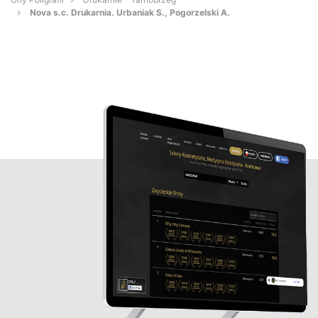
Nova s.c. Drukarnia. Urbaniak S., Pogorzelski A.