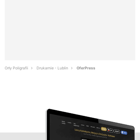
Orły Poligrafii
Drukarnie - Lublin
OferPress