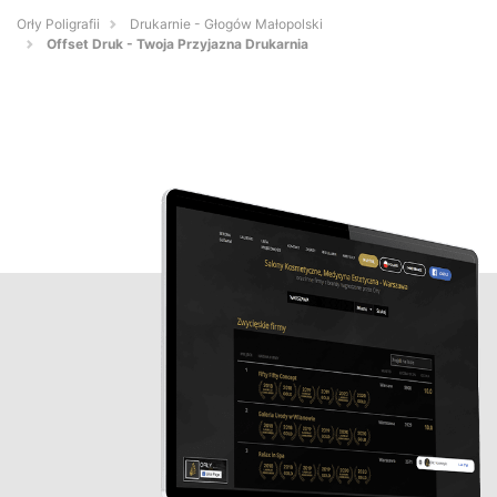
Orły Poligrafii
Drukarnie - Głogów Małopolski
Offset Druk - Twoja Przyjazna Drukarnia