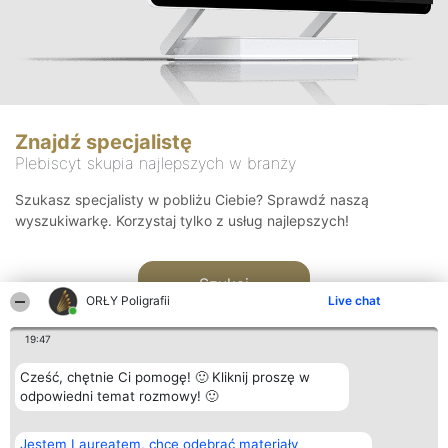
Znajdź specjalistę
Plebiscyt skupia najlepszych w branży
Szukasz specjalisty w pobliżu Ciebie? Sprawdź naszą
wyszukiwarkę. Korzystaj tylko z usług najlepszych!
Szukaj
ORŁY Poligrafii
Live chat
19:47
Cześć, chętnie Ci pomogę! 🙂 Kliknij proszę w
odpowiedni temat rozmowy! 🙂
Organizator plebiscytu
Plebiscyt
Kontakt
Jestem Laureatem, chcę odebrać materiały
Bright Side Solutions sp. z o.
Laureaci
Kontakt