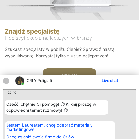
Znajdź specjalistę
Plebiscyt skupia najlepszych w branży
Szukasz specjalisty w pobliżu Ciebie? Sprawdź naszą
wyszukiwarkę. Korzystaj tylko z usług najlepszych!
Szukaj
ORŁY Poligrafii
Live chat
20:40
Cześć, chętnie Ci pomogę! 🙂 Kliknij proszę w
odpowiedni temat rozmowy! 🙂
Organizator plebiscytu
Plebiscyt
Kontakt
Jestem Laureatem, chcę odebrać materiały
Bright Side Solutions sp. z o.
Laureaci
Kontakt
marketingowe
o. sp. k.
Lista
ul. Ruska 22
wszystkich
Chcę zgłosić swoją firmę do Orłów